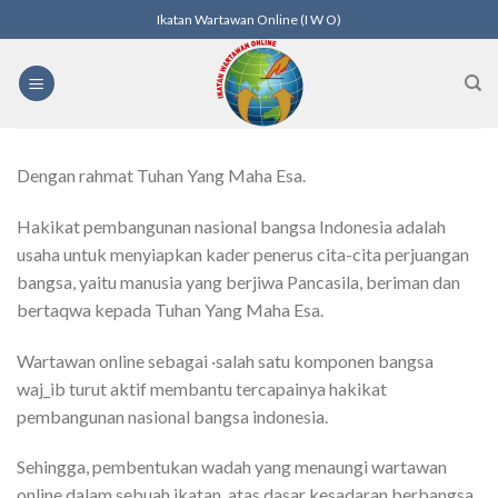
Skip
Ikatan Wartawan Online (I W O)
to
content
Dengan rahmat Tuhan Yang Maha Esa.
Hakikat pembangunan nasional bangsa Indonesia adalah
usaha untuk menyiapkan kader penerus cita-cita perjuangan
bangsa, yaitu manusia yang berjiwa Pancasila, beriman dan
bertaqwa kepada Tuhan Yang Maha Esa.
Wartawan online sebagai ·salah satu komponen bangsa
waj_ib turut aktif membantu tercapainya hakikat
pembangunan nasional bangsa indonesia.
Sehingga, pembentukan wadah yang menaungi wartawan
online dalam sebuah ikatan, atas dasar kesadaran berbangsa