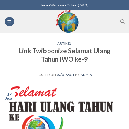
Skip
Ikatan Wartawan Online (I W O)
to
content
ARTIKEL
Link Twibbonize Selamat Ulang
Tahun IWO ke-9
POSTED ON
07/08/2021
BY
ADMIN
07
Aug