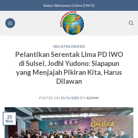
Skip
Ikatan Wartawan Online (I W O)
to
content
UNCATEGORIZED
Pelantikan Serentak Lima PD IWO
di Sulsel, Jodhi Yudono: Siapapun
yang Menjajah Pikiran Kita, Harus
Dilawan
POSTED ON
21/11/2021
BY
ADMIN
21
Nov