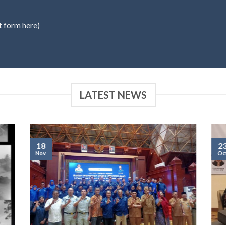
t form here)
LATEST NEWS
18
2
Nov
Oc