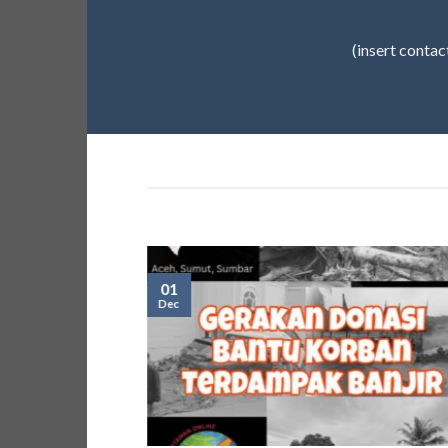
(insert contac
01
Dec