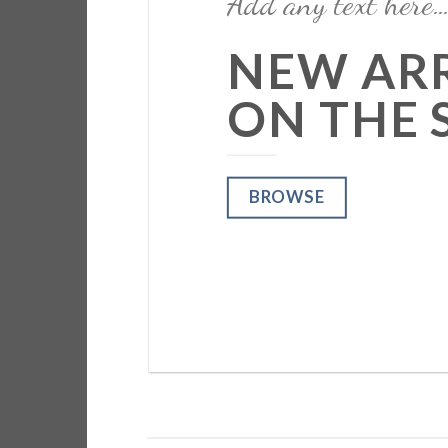
Add any text here
NEW ARR
ON THE 
BROWSE