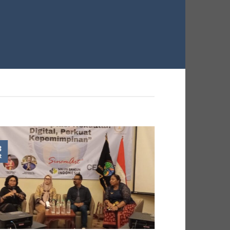
3
22
t
Oct