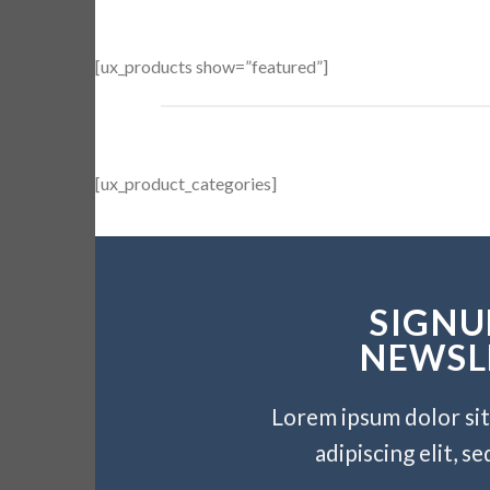
[ux_products show=”featured”]
[ux_product_categories]
SIGNU
NEWSL
Lorem ipsum dolor si
adipiscing elit, 