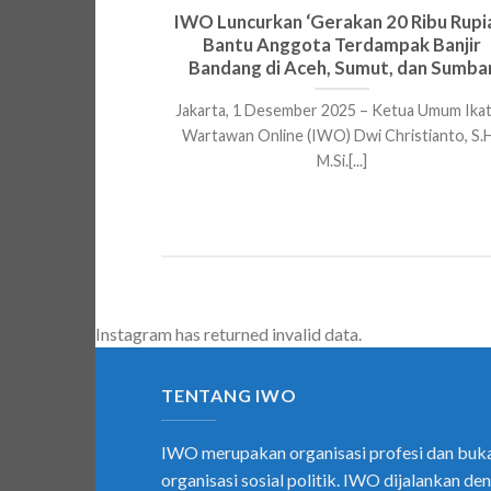
 Ulang Tahun
IWO Luncurkan ‘Gerakan 20 Ribu Rupi
Bantu Anggota Terdampak Banjir
Bandang di Aceh, Sumut, dan Sumba
us dan anggota
Jakarta, 1 Desember 2025 – Ketua Umum Ika
klik bingkai
Wartawan Online (IWO) Dwi Christianto, S.H
i:[...]
M.Si.[...]
Instagram has returned invalid data.
TENTANG IWO
IWO merupakan organisasi profesi dan buk
organisasi sosial politik. IWO dijalankan de