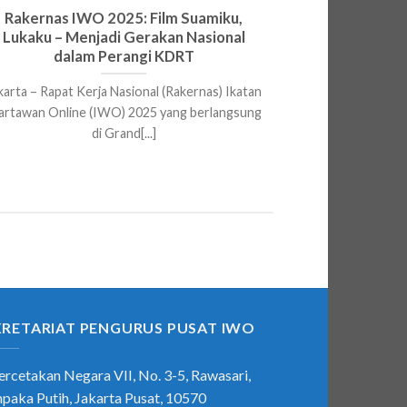
Rakernas IWO 2025: Film Suamiku,
Melalui Rake
Lukaku – Menjadi Gerakan Nasional
Christian
dalam Perangi KDRT
Angg
karta – Rapat Kerja Nasional (Rakernas) Ikatan
Jakarta – I
rtawan Online (IWO) 2025 yang berlangsung
menyelengga
di Grand[...]
(Rakernas
KRETARIAT PENGURUS PUSAT IWO
Percetakan Negara VII, No. 3-5, Rawasari,
paka Putih, Jakarta Pusat, 10570