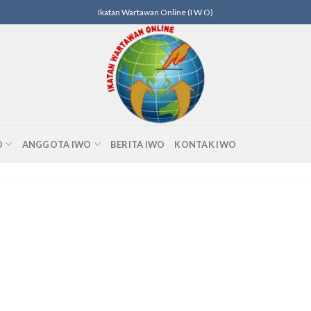
Ikatan Wartawan Online (I W O)
O
ANGGOTA IWO
BERITA IWO
KONTAK IWO