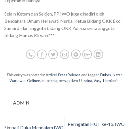
kepemimpinannya.
Selain Ketum dan Sekjen, PP IWO juga dihadiri oleh
Bendahara Umum Herawati Nurlia, Ketua Bidang OKK Eko
Sumardi dan anggota bidang OKK Yuliana serta anggota
bidang Humas Kirwan.***
This entry was posted in
Artikel
,
Press Release
and tagged
Dubes
,
Ikatan
Wartawan Onlinee
,
indonesia
,
pers
,
pp iwo
,
Ukraina
,
Vasyl Hamianin
.
ADMIN
Peringatan HUT ke-13, IWO
Simpati Duka Mendalam IWO