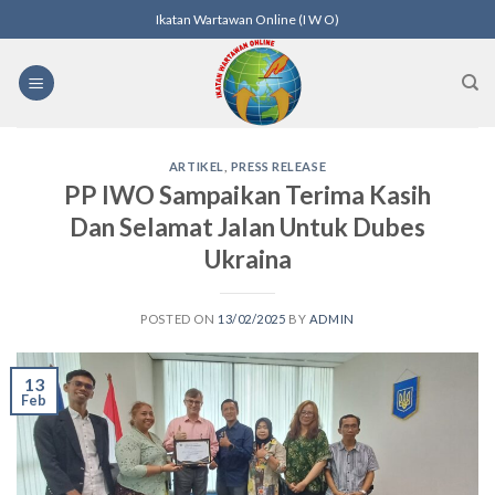
Skip
Ikatan Wartawan Online (I W O)
to
content
ARTIKEL
,
PRESS RELEASE
PP IWO Sampaikan Terima Kasih
Dan Selamat Jalan Untuk Dubes
Ukraina
POSTED ON
13/02/2025
BY
ADMIN
13
Feb