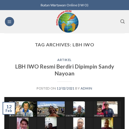
Skip
Ikatan Wartawan Online (I W O)
to
content
TAG ARCHIVES:
LBH IWO
ARTIKEL
LBH IWO Resmi Berdiri Dipimpin Sandy
Nayoan
POSTED ON
12/02/2021
BY
ADMIN
12
Feb