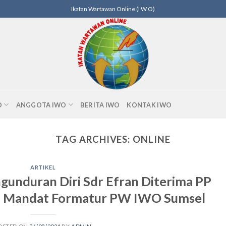
Ikatan Wartawan Online (I W O)
O
ANGGOTA IWO
BERITA IWO
KONTAK IWO
TAG ARCHIVES:
ONLINE
ARTIKEL
duran Diri Sdr Efran Diterima PP
n Mandat Formatur PW IWO Sumsel