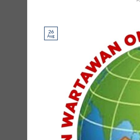
P
26
Aug