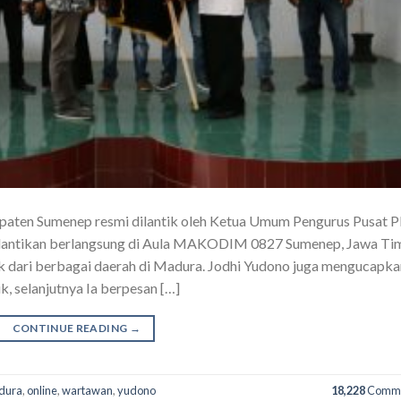
ten Sumenep resmi dilantik oleh Ketua Umum Pengurus Pusat 
elantikan berlangsung di Aula MAKODIM 0827 Sumenep, Jawa Tim
tik dari berbagai daerah di Madura. Jodhi Yudono juga mengucapka
k, selanjutnya Ia berpesan […]
CONTINUE READING
→
dura
,
online
,
wartawan
,
yudono
18,228
Comme