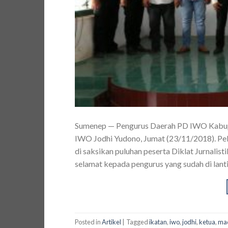
Sumenep — Pengurus Daerah PD IWO Kabupa
IWO Jodhi Yudono, Jumat (23/11/2018). P
di saksikan puluhan peserta Diklat Jurnalis
selamat kepada pengurus yang sudah di lanti
Posted in
Artikel
|
Tagged
ikatan
,
iwo
,
jodhi
,
ketua
,
ma