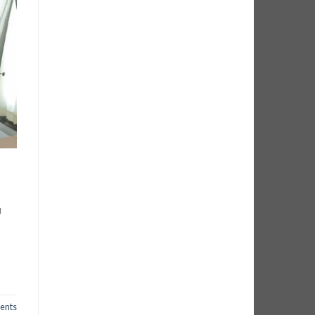
u
nts