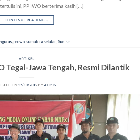
tertulis ini, PP IWO berterima kasih […]
CONTINUE READING
→
ngurus
,
pp iwo
,
sumatera selatan
,
Sumsel
ARTIKEL
 Tegal-Jawa Tengah, Resmi Dilantik
OSTED ON
25/10/2019
BY
ADMIN