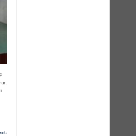
PP
ur,
n
nts