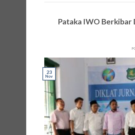
Pataka IWO Berkibar D
P
23
Nov