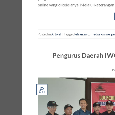
online yang dikelolanya. Melalui keterangan 
Posted in
Artikel
|
Tagged
efran
,
iwo
,
media
,
online
,
pe
Pengurus Daerah IWO
P
25
Oct