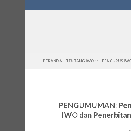
Skip
to
content
BERANDA
TENTANG IWO
PENGURUS IW
PENGUMUMAN: Pengun
IWO dan Penerbita